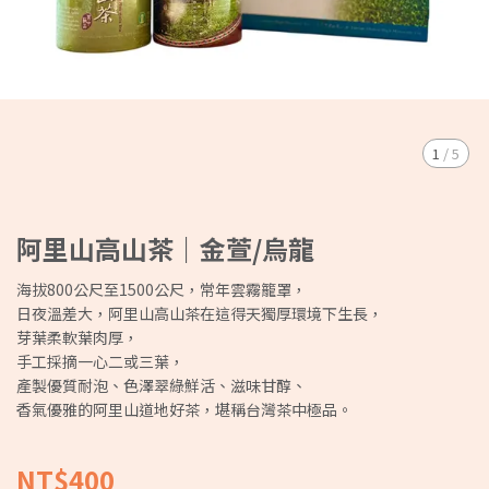
1
/
5
阿里山高山茶｜金萱/烏龍
海拔800公尺至1500公尺，常年雲霧籠罩，
日夜溫差大，阿里山高山茶在這得天獨厚環境下生長，
芽葉柔軟葉肉厚，
手工採摘一心二或三葉，
產製優質耐泡、色澤翠綠鮮活、滋味甘醇、
香氣優雅的阿里山道地好茶，堪稱台灣茶中極品。
NT$400